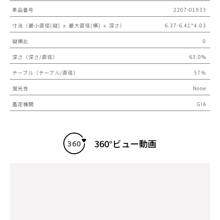
単品番号
2207-01933
寸法（最小直径(縦) ｘ 最大直径(横) ｘ 深さ）
6.37-6.41*4.03
縦横比
0
深さ（深さ/直径）
63.0%
テーブル（テーブル/直径）
57％
蛍光性
None
鑑定機関
GIA
360°ビュー動画