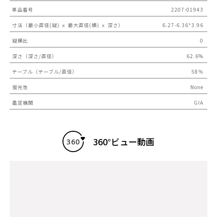
単品番号
2207-01943
寸法（最小直径(縦) ｘ 最大直径(横) ｘ 深さ）
6.27-6.36*3.96
縦横比
0
深さ（深さ/直径）
62.6%
テーブル（テーブル/直径）
58％
蛍光性
None
鑑定機関
GIA
360°ビュー動画