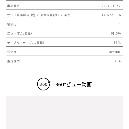
単品番号
2207-01952
寸法（最小直径(縦) ｘ 最大直径(横) ｘ 深さ）
6.47-6.5*3.96
縦横比
0
深さ（深さ/直径）
61.0%
テーブル（テーブル/直径）
58％
蛍光性
Medium
鑑定機関
GIA
360°ビュー動画