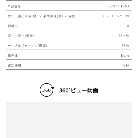
単品番号
2207-01953
寸法（最小直径(縦) ｘ 最大直径(横) ｘ 深さ）
6.25-6.32*3.99
縦横比
0
深さ（深さ/直径）
63.4%
テーブル（テーブル/直径）
58％
蛍光性
None
鑑定機関
GIA
360°ビュー動画