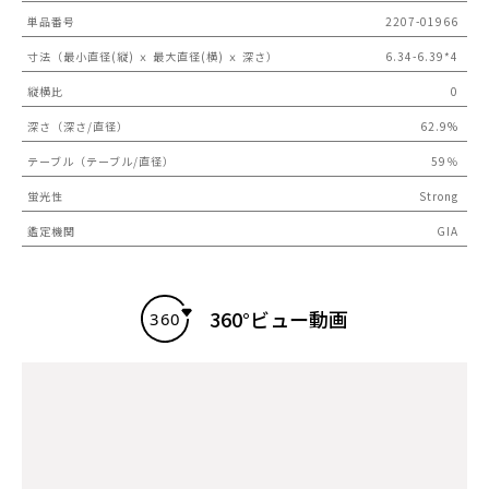
単品番号
2207-01966
寸法（最小直径(縦) ｘ 最大直径(横) ｘ 深さ）
6.34-6.39*4
縦横比
0
深さ（深さ/直径）
62.9%
テーブル（テーブル/直径）
59％
蛍光性
Strong
鑑定機関
GIA
360°ビュー動画