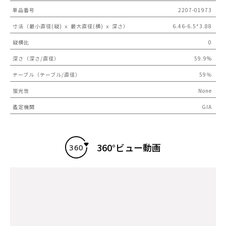
単品番号
2207-01973
寸法（最小直径(縦) ｘ 最大直径(横) ｘ 深さ）
6.46-6.5*3.88
縦横比
0
深さ（深さ/直径）
59.9%
テーブル（テーブル/直径）
59％
蛍光性
None
鑑定機関
GIA
360°ビュー動画