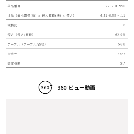
単品番号
2207-01990
寸法（最小直径(縦) ｘ 最大直径(横) ｘ 深さ）
6.51-6.55*4.11
縦横比
0
深さ（深さ/直径）
62.9%
テーブル（テーブル/直径）
56％
蛍光性
None
鑑定機関
GIA
360°ビュー動画