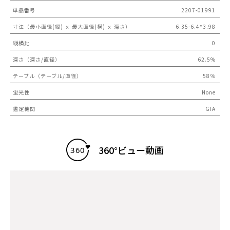
単品番号
2207-01991
寸法（最小直径(縦) ｘ 最大直径(横) ｘ 深さ）
6.35-6.4*3.98
縦横比
0
深さ（深さ/直径）
62.5%
テーブル（テーブル/直径）
58％
蛍光性
None
鑑定機関
GIA
360°ビュー動画