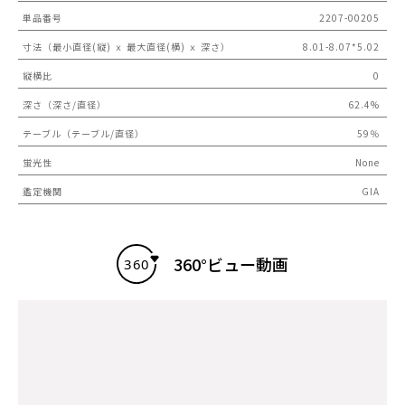
単品番号
2207-00205
寸法（最小直径(縦) ｘ 最大直径(横) ｘ 深さ）
8.01-8.07*5.02
縦横比
0
深さ（深さ/直径）
62.4%
テーブル（テーブル/直径）
59％
蛍光性
None
鑑定機関
GIA
360°ビュー動画