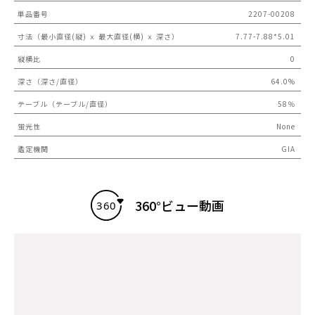
単品番号
2207-00208
寸法（最小直径(縦) ｘ 最大直径(横) ｘ 深さ）
7.77-7.88*5.01
縦横比
0
深さ（深さ/直径）
64.0%
テーブル（テーブル/直径）
58％
蛍光性
None
鑑定機関
GIA
360°ビュー動画