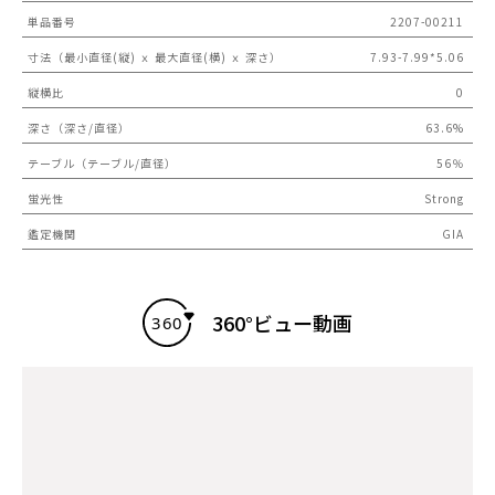
単品番号
2207-00211
寸法（最小直径(縦) ｘ 最大直径(横) ｘ 深さ）
7.93-7.99*5.06
縦横比
0
深さ（深さ/直径）
63.6%
テーブル（テーブル/直径）
56％
蛍光性
Strong
鑑定機関
GIA
360°ビュー動画