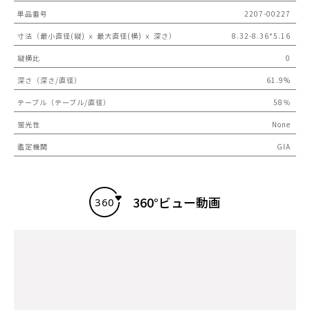
単品番号
2207-00227
寸法（最小直径(縦) ｘ 最大直径(横) ｘ 深さ）
8.32-8.36*5.16
縦横比
0
深さ（深さ/直径）
61.9%
テーブル（テーブル/直径）
58％
蛍光性
None
鑑定機関
GIA
360°ビュー動画