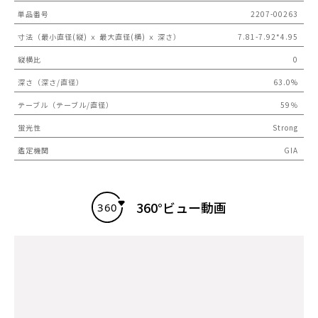
単品番号
2207-00263
寸法（最小直径(縦) ｘ 最大直径(横) ｘ 深さ）
7.81-7.92*4.95
縦横比
0
深さ（深さ/直径）
63.0%
テーブル（テーブル/直径）
59％
蛍光性
Strong
鑑定機関
GIA
360°ビュー動画