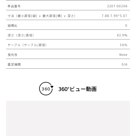
単品番号
2207-00266
寸法（最小直径(縦) ｘ 最大直径(横) ｘ 深さ）
7.88-7.99*5.07
縦横比
0
深さ（深さ/直径）
63.9%
テーブル（テーブル/直径）
56％
蛍光性
None
鑑定機関
GIA
360°ビュー動画