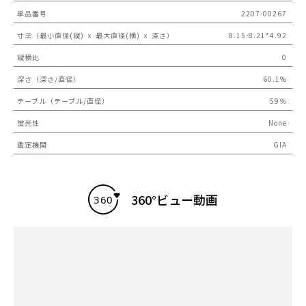
単品番号
2207-00267
寸法（最小直径(縦) ｘ 最大直径(横) ｘ 深さ）
8.15-8.21*4.92
縦横比
0
深さ（深さ/直径）
60.1%
テーブル（テーブル/直径）
59％
蛍光性
None
鑑定機関
GIA
360°ビュー動画