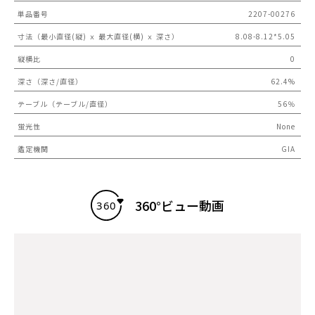
単品番号
2207-00276
寸法（最小直径(縦) ｘ 最大直径(横) ｘ 深さ）
8.08-8.12*5.05
縦横比
0
深さ（深さ/直径）
62.4%
テーブル（テーブル/直径）
56％
蛍光性
None
鑑定機関
GIA
360°ビュー動画