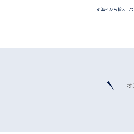
※海外から輸⼊し
オ