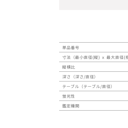
単品番号
寸法（最小直径(縦) ｘ 最大直径(横
縦横比
深さ（深さ/直径）
テーブル（テーブル/直径）
蛍光性
鑑定機関