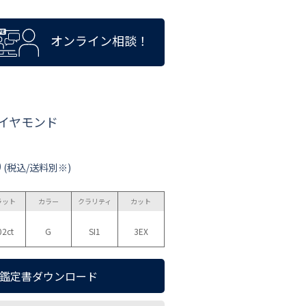
オンライン相談！
ダイヤモンド
0
(税込/送料別※)
ラット
カラー
クラリティ
カット
02ct
G
SI1
3EX
鑑定書ダウンロード