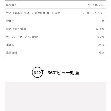
単品番号
2207-00284
寸法（最小直径(縦) ｘ 最大直径(横) ｘ 深さ）
7.88-7.97*4.94
縦横比
0
深さ（深さ/直径）
62.3%
テーブル（テーブル/直径）
61％
蛍光性
None
鑑定機関
GIA
360°ビュー動画