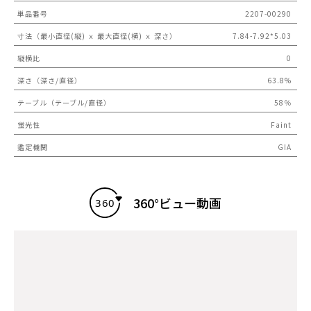
単品番号
2207-00290
寸法（最小直径(縦) ｘ 最大直径(横) ｘ 深さ）
7.84-7.92*5.03
縦横比
0
深さ（深さ/直径）
63.8%
テーブル（テーブル/直径）
58％
蛍光性
Faint
鑑定機関
GIA
360°ビュー動画