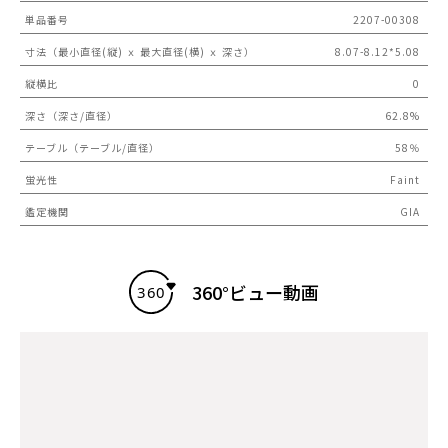
単品番号
2207-00308
寸法（最小直径(縦) ｘ 最大直径(横) ｘ 深さ）
8.07-8.12*5.08
縦横比
0
深さ（深さ/直径）
62.8%
テーブル（テーブル/直径）
58％
蛍光性
Faint
鑑定機関
GIA
360°ビュー動画