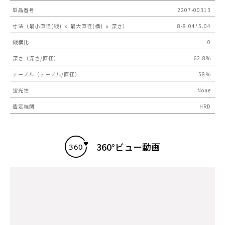
単品番号
2207-00313
寸法（最小直径(縦) ｘ 最大直径(横) ｘ 深さ）
8-8.04*5.04
縦横比
0
深さ（深さ/直径）
62.8%
テーブル（テーブル/直径）
58％
蛍光性
None
鑑定機関
HRD
360°ビュー動画