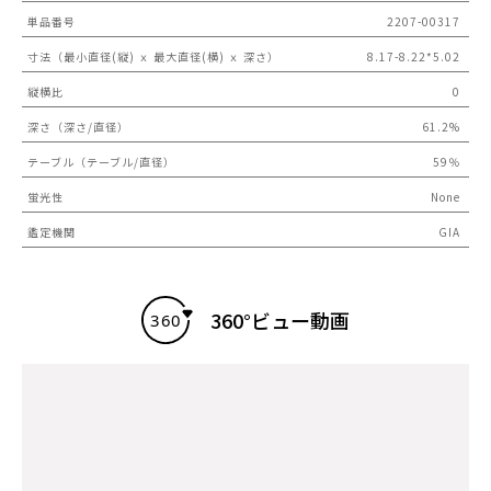
単品番号
2207-00317
寸法（最小直径(縦) ｘ 最大直径(横) ｘ 深さ）
8.17-8.22*5.02
縦横比
0
深さ（深さ/直径）
61.2%
テーブル（テーブル/直径）
59％
蛍光性
None
鑑定機関
GIA
360°ビュー動画