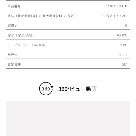
単品番号
2207-00318
寸法（最小直径(縦) ｘ 最大直径(横) ｘ 深さ）
8.15-8.19*4.91
縦横比
0
深さ（深さ/直径）
60.0%
テーブル（テーブル/直径）
59％
蛍光性
None
鑑定機関
GIA
360°ビュー動画