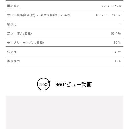
単品番号
2207-00326
寸法（最小直径(縦) ｘ 最大直径(横) ｘ 深さ）
8.17-8.22*4.97
縦横比
0
深さ（深さ/直径）
60.7%
テーブル（テーブル/直径）
59％
蛍光性
Faint
鑑定機関
GIA
360°ビュー動画