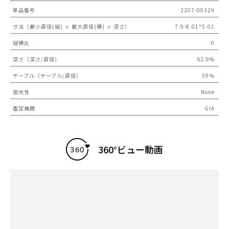
単品番号
2207-00329
寸法（最小直径(縦) ｘ 最大直径(横) ｘ 深さ）
7.9-8.01*5.01
縦横比
0
深さ（深さ/直径）
62.9%
テーブル（テーブル/直径）
59％
蛍光性
None
鑑定機関
GIA
360°ビュー動画