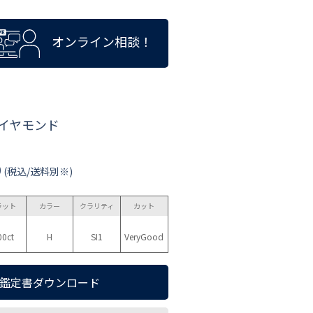
オンライン相談！
ダイヤモンド
0
(税込/送料別※)
ラット
カラー
クラリティ
カット
00ct
H
SI1
VeryGood
鑑定書ダウンロード