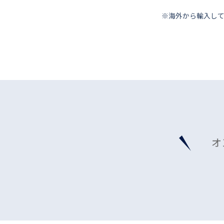
※海外から輸⼊し
オ