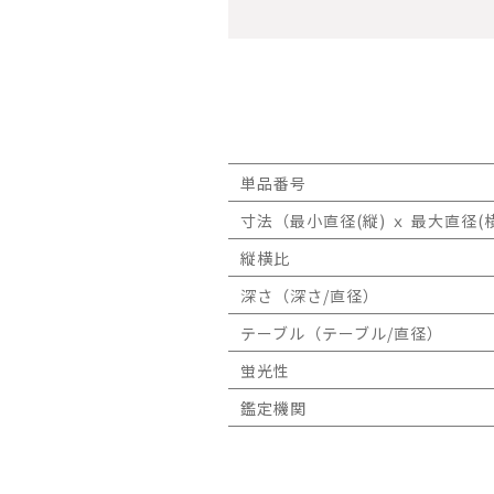
単品番号
寸法（最小直径(縦) ｘ 最大直径(横
縦横比
深さ（深さ/直径）
テーブル（テーブル/直径）
蛍光性
鑑定機関