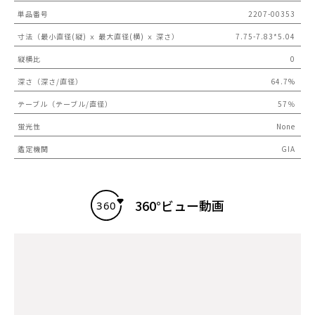
単品番号
2207-00353
寸法（最小直径(縦) ｘ 最大直径(横) ｘ 深さ）
7.75-7.83*5.04
縦横比
0
深さ（深さ/直径）
64.7%
テーブル（テーブル/直径）
57％
蛍光性
None
鑑定機関
GIA
360°ビュー動画