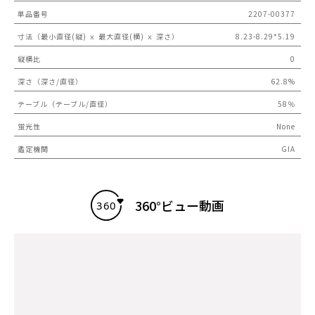
単品番号
2207-00377
寸法（最小直径(縦) ｘ 最大直径(横) ｘ 深さ）
8.23-8.29*5.19
縦横比
0
深さ（深さ/直径）
62.8%
テーブル（テーブル/直径）
58％
蛍光性
None
鑑定機関
GIA
360°ビュー動画