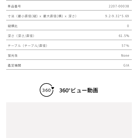
単品番号
2207-00038
寸法（最小直径(縦) ｘ 最大直径(横) ｘ 深さ）
9.2-9.32*5.69
縦横比
0
深さ（深さ/直径）
61.5%
テーブル（テーブル/直径）
57％
蛍光性
None
鑑定機関
GIA
360°ビュー動画