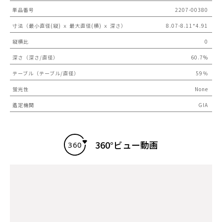
単品番号
2207-00380
寸法（最小直径(縦) ｘ 最大直径(横) ｘ 深さ）
8.07-8.11*4.91
縦横比
0
深さ（深さ/直径）
60.7%
テーブル（テーブル/直径）
59％
蛍光性
None
鑑定機関
GIA
360°ビュー動画