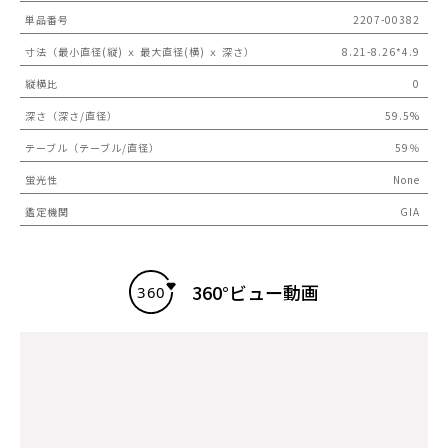
単品番号
2207-00382
寸法（最小直径(縦) ｘ 最大直径(横) ｘ 深さ）
8.21-8.26*4.9
縦横比
0
深さ（深さ/直径）
59.5%
テーブル（テーブル/直径）
59％
蛍光性
None
鑑定機関
GIA
360°ビュー動画