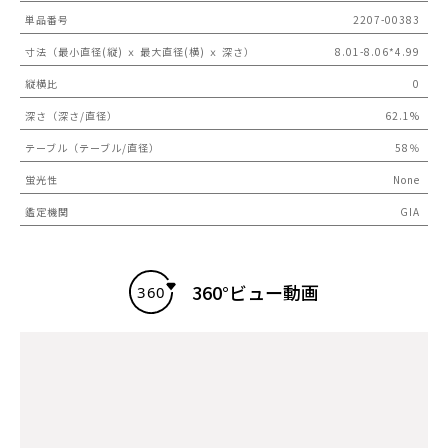
単品番号
2207-00383
寸法（最小直径(縦) ｘ 最大直径(横) ｘ 深さ）
8.01-8.06*4.99
縦横比
0
深さ（深さ/直径）
62.1%
テーブル（テーブル/直径）
58％
蛍光性
None
鑑定機関
GIA
360°ビュー動画