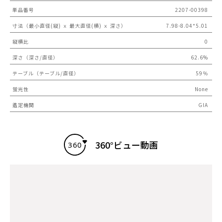
単品番号
2207-00398
寸法（最小直径(縦) ｘ 最大直径(横) ｘ 深さ）
7.98-8.04*5.01
縦横比
0
深さ（深さ/直径）
62.6%
テーブル（テーブル/直径）
59％
蛍光性
None
鑑定機関
GIA
360°ビュー動画