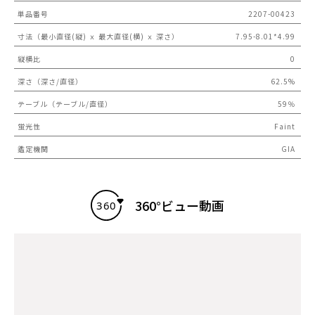
単品番号
2207-00423
寸法（最小直径(縦) ｘ 最大直径(横) ｘ 深さ）
7.95-8.01*4.99
縦横比
0
深さ（深さ/直径）
62.5%
テーブル（テーブル/直径）
59％
蛍光性
Faint
鑑定機関
GIA
360°ビュー動画