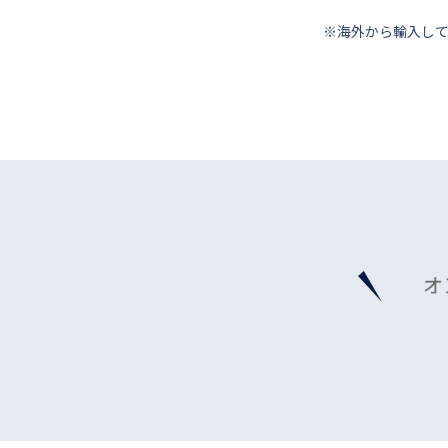
※海外から輸⼊し
オ