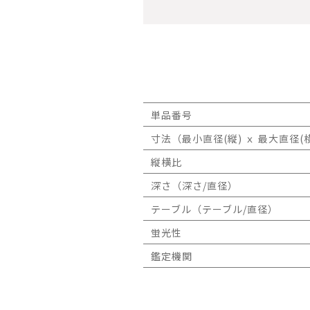
単品番号
寸法（最小直径(縦) ｘ 最大直径(横
縦横比
深さ（深さ/直径）
テーブル（テーブル/直径）
蛍光性
鑑定機関