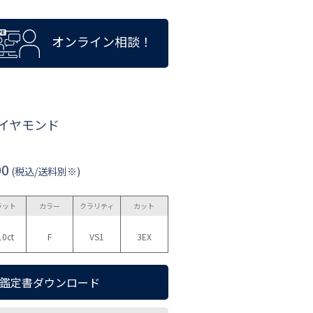
オンライン相談！
ダイヤモンド
00
(税込/送料別※)
ラット
カラー
クラリティ
カット
10ct
F
VS1
3EX
鑑定書ダウンロード