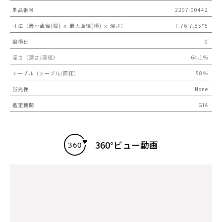
単品番号
2207-00442
寸法（最小直径(縦) ｘ 最大直径(横) ｘ 深さ）
7.76-7.85*5
縦横比
0
深さ（深さ/直径）
64.1%
テーブル（テーブル/直径）
58％
蛍光性
None
鑑定機関
GIA
360°ビュー動画