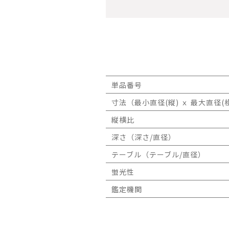
単品番号
寸法（最小直径(縦) ｘ 最大直径(横
縦横比
深さ（深さ/直径）
テーブル（テーブル/直径）
蛍光性
鑑定機関