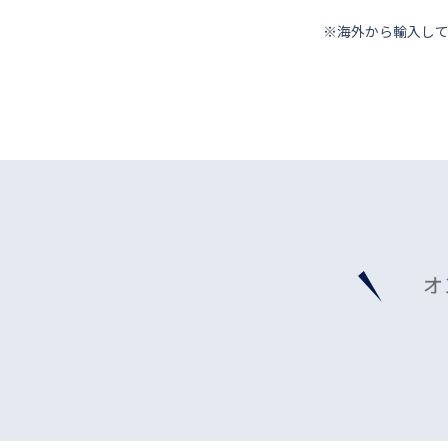
※海外から輸⼊し
オ