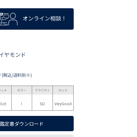
オンライン相談！
ダイヤモンド
0
(税込/送料別※)
ラット
カラー
クラリティ
カット
01ct
I
SI2
VeryGood
鑑定書ダウンロード