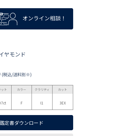
オンライン相談！
ダイヤモンド
0
(税込/送料別※)
ラット
カラー
クラリティ
カット
07ct
F
I1
3EX
鑑定書ダウンロード