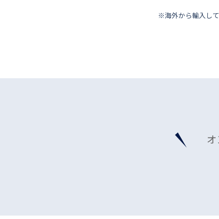
※海外から輸⼊し
オ