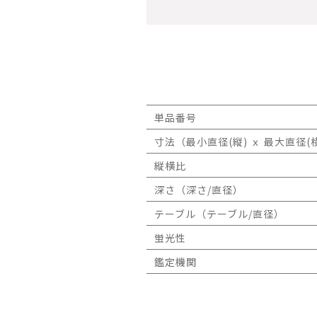
単品番号
寸法（最小直径(縦) ｘ 最大直径(横
縦横比
深さ（深さ/直径）
テーブル（テーブル/直径）
蛍光性
鑑定機関