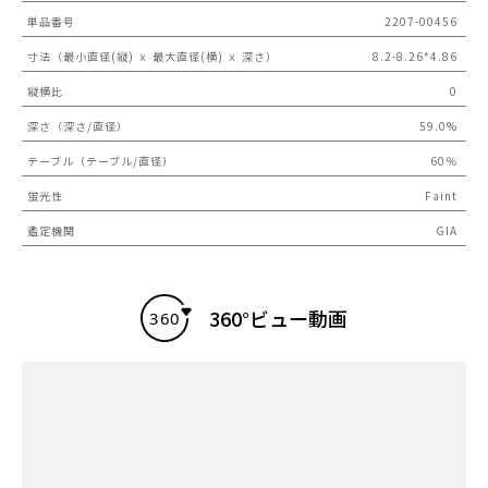
単品番号
2207-00456
寸法（最小直径(縦) ｘ 最大直径(横) ｘ 深さ）
8.2-8.26*4.86
縦横比
0
深さ（深さ/直径）
59.0%
テーブル（テーブル/直径）
60％
蛍光性
Faint
鑑定機関
GIA
360°ビュー動画