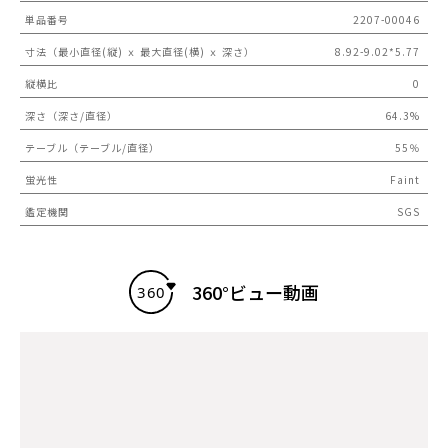
単品番号
2207-00046
寸法（最小直径(縦) ｘ 最大直径(横) ｘ 深さ）
8.92-9.02*5.77
縦横比
0
深さ（深さ/直径）
64.3%
テーブル（テーブル/直径）
55％
蛍光性
Faint
鑑定機関
SGS
360°ビュー動画