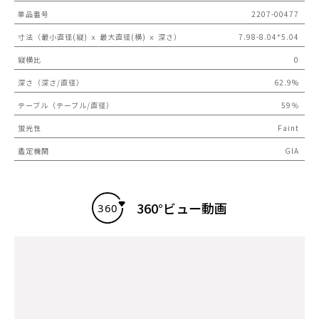
単品番号
2207-00477
寸法（最小直径(縦) ｘ 最大直径(横) ｘ 深さ）
7.98-8.04*5.04
縦横比
0
深さ（深さ/直径）
62.9%
テーブル（テーブル/直径）
59％
蛍光性
Faint
鑑定機関
GIA
360°ビュー動画