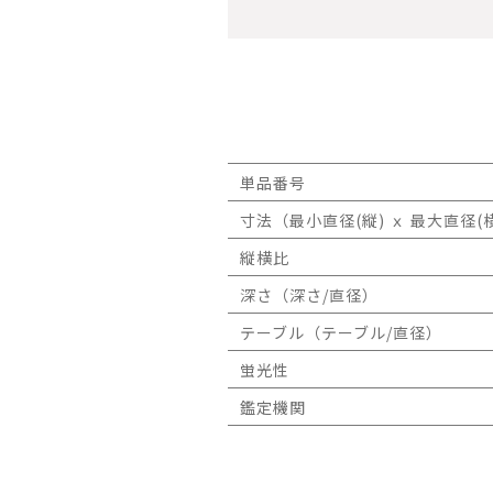
単品番号
寸法（最小直径(縦) ｘ 最大直径(横
縦横比
深さ（深さ/直径）
テーブル（テーブル/直径）
蛍光性
鑑定機関