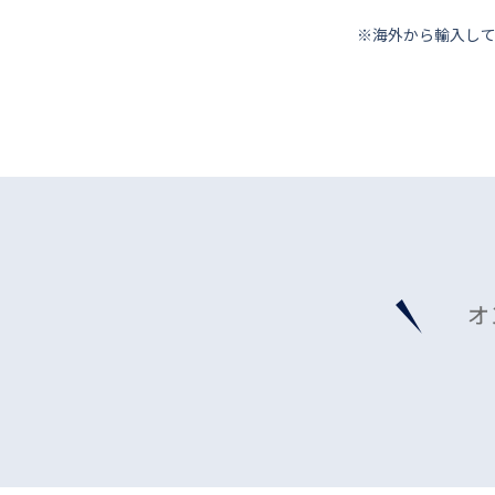
※海外から輸⼊し
オ