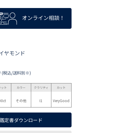
オンライン相談！
ダイヤモンド
0
(税込/送料別※)
ラット
カラー
クラリティ
カット
00ct
その他
I1
VeryGood
鑑定書ダウンロード