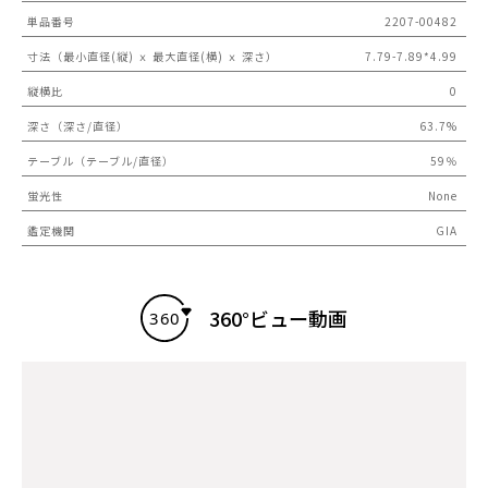
単品番号
2207-00482
寸法（最小直径(縦) ｘ 最大直径(横) ｘ 深さ）
7.79-7.89*4.99
縦横比
0
深さ（深さ/直径）
63.7%
テーブル（テーブル/直径）
59％
蛍光性
None
鑑定機関
GIA
360°ビュー動画