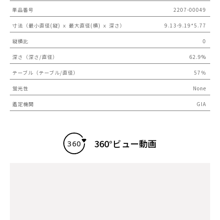
単品番号
2207-00049
寸法（最小直径(縦) ｘ 最大直径(横) ｘ 深さ）
9.13-9.19*5.77
縦横比
0
深さ（深さ/直径）
62.9%
テーブル（テーブル/直径）
57％
蛍光性
None
鑑定機関
GIA
360°ビュー動画