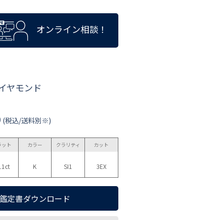
オンライン相談！
ダイヤモンド
0
(税込/送料別※)
ラット
カラー
クラリティ
カット
11ct
K
SI1
3EX
鑑定書ダウンロード