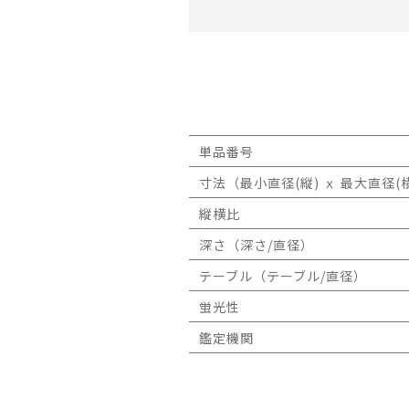
単品番号
寸法（最小直径(縦) ｘ 最大直径(横
縦横比
深さ（深さ/直径）
テーブル（テーブル/直径）
蛍光性
鑑定機関