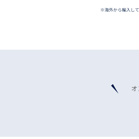
※海外から輸⼊し
オ