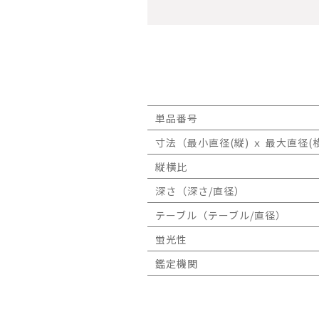
単品番号
寸法（最小直径(縦) ｘ 最大直径(横
縦横比
深さ（深さ/直径）
テーブル（テーブル/直径）
蛍光性
鑑定機関