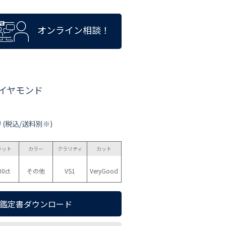
オンライン相談！
ダイヤモンド
0
(税込/送料別※)
ラット
カラー
クラリティ
カット
00ct
その他
VS1
VeryGood
鑑定書ダウンロード