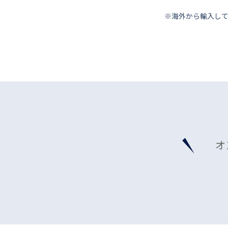
※海外から輸⼊し
オ