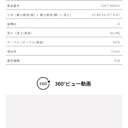
単品番号
2207-00005
寸法（最小直径(縦) ｘ 最大直径(横) ｘ 深さ）
10.89-10.97*6.87
縦横比
0
深さ（深さ/直径）
62.9%
テーブル（テーブル/直径）
59％
蛍光性
Faint
鑑定機関
GIA
360°ビュー動画