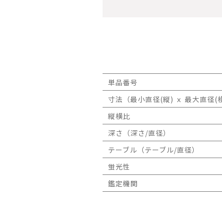
単品番号
寸法（最小直径(縦) ｘ 最大直径(横
縦横比
深さ（深さ/直径）
テーブル（テーブル/直径）
蛍光性
鑑定機関