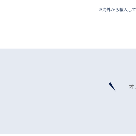
※海外から輸⼊し
オ