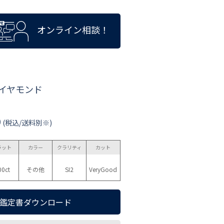
オンライン相談！
ダイヤモンド
0
(税込/送料別※)
ラット
カラー
クラリティ
カット
00ct
その他
SI2
VeryGood
鑑定書ダウンロード