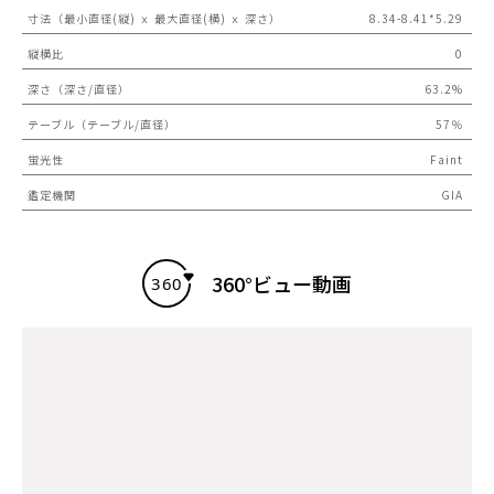
寸法（最小直径(縦) ｘ 最大直径(横) ｘ 深さ）
8.34-8.41*5.29
縦横比
0
深さ（深さ/直径）
63.2%
テーブル（テーブル/直径）
57％
蛍光性
Faint
鑑定機関
GIA
360°ビュー動画