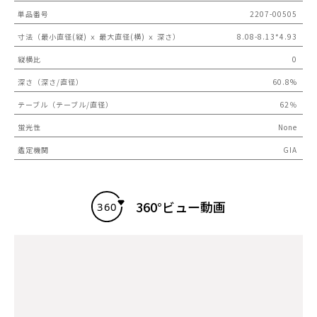
単品番号
2207-00505
寸法（最小直径(縦) ｘ 最大直径(横) ｘ 深さ）
8.08-8.13*4.93
縦横比
0
深さ（深さ/直径）
60.8%
テーブル（テーブル/直径）
62％
蛍光性
None
鑑定機関
GIA
360°ビュー動画